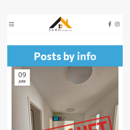
Posts by
info
09
JUNI