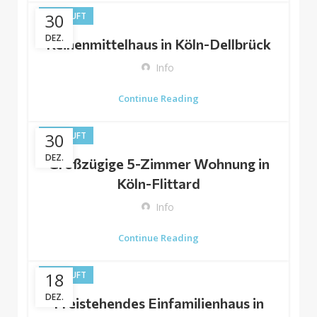
30
VERKAUFT
DEZ.
Reihenmittelhaus in Köln-Dellbrück
Info
Continue Reading
30
VERKAUFT
DEZ.
Großzügige 5-Zimmer Wohnung in
Köln-Flittard
Info
Continue Reading
18
VERKAUFT
DEZ.
Freistehendes Einfamilienhaus in